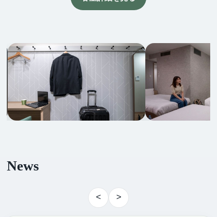
News
<
>