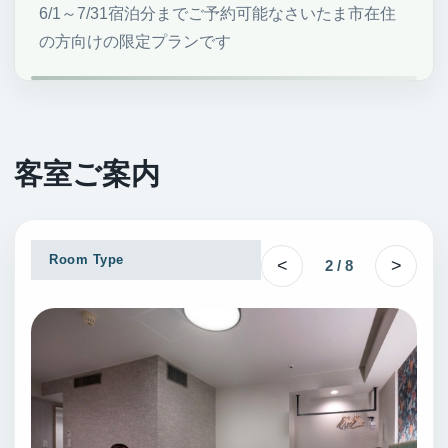
6/1～7/31宿泊分までご予約可能なさいたま市在住
の方向けの限定プランです
客室ご案内
Room Type
<
>
2 / 8